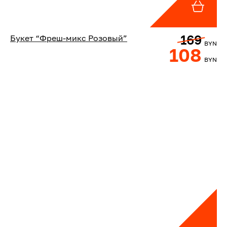
169
Букет “Фреш-микс Розовый”
BYN
108
BYN