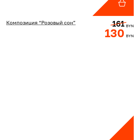
161
Композиция “Розовый сон”
BYN
130
BYN