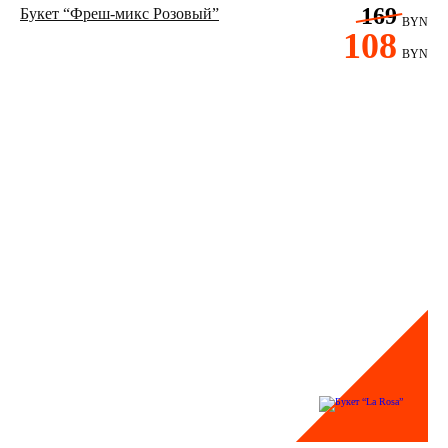
169
Букет “Фреш-микс Розовый”
BYN
108
BYN