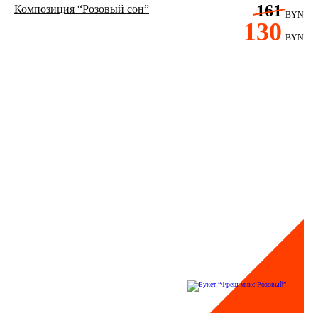
161
Композиция “Розовый сон”
BYN
130
BYN