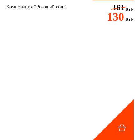
161
Композиция “Розовый сон”
BYN
130
BYN