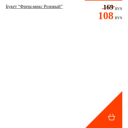
169
Букет “Фреш-микс Розовый”
BYN
108
BYN