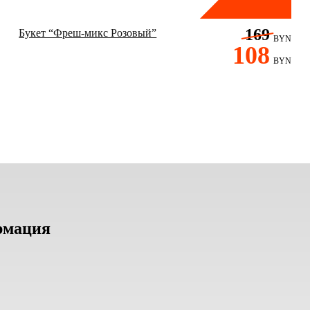
169
Букет “Фреш-микс Розовый”
BYN
108
BYN
рмация