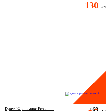
130
BYN
169
Букет “Фреш-микс Розовый”
BYN